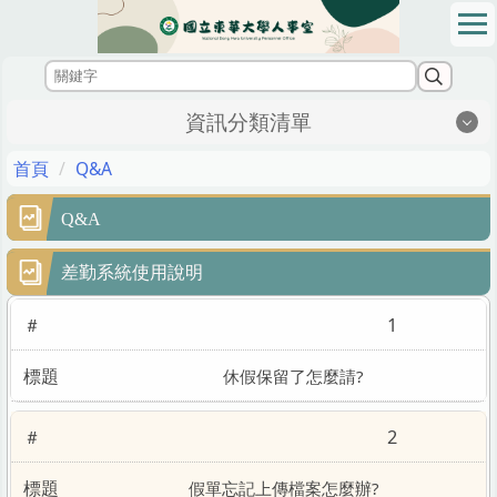
跳
到
主
要
內
資訊分類清單
容
區
首頁
Q&A
Q&A
差勤系統使用說明
1
休假保留了怎麼請?
2
假單忘記上傳檔案怎麼辦?