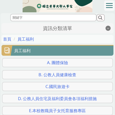
跳
到
主
要
內
資訊分類清單
容
區
首頁
員工福利
員工福利
A. 團體保險
B. 公教人員健康檢查
C.國民旅遊卡
D. 公務人員住宅及福利委員會各項福利措施
E.本校教職員子女托育服務專區