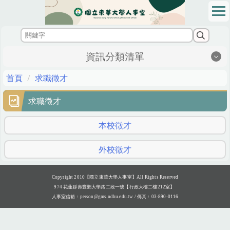
跳
到
主
要
內
資訊分類清單
容
區
首頁
求職徵才
求職徵才
本校徵才
外校徵才
Copyright 2010【國立東華大學人事室】All Rights Reserved
974 花蓮縣壽豐鄉大學路二段一號【行政大樓二樓212室】
人事室信箱：
person@gms.ndhu.edu.tw
/ 傳真：03-890-0116