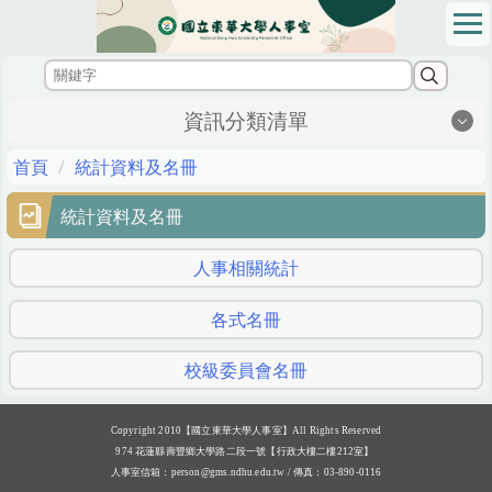
跳
到
主
要
內
資訊分類清單
容
區
首頁
統計資料及名冊
統計資料及名冊
人事相關統計
各式名冊
校級委員會名冊
Copyright 2010【國立東華大學人事室】All Rights Reserved
974 花蓮縣壽豐鄉大學路二段一號【行政大樓二樓212室】
人事室信箱：
person@gms.ndhu.edu.tw
/ 傳真：03-890-0116