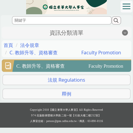
跳
到
主
要
內
資訊分類清單
容
區
首頁
法令規章
C. 教師升等、資格審查 Faculty Promotion
C. 教師升等、資格審查 Faculty Promotion
法規 Regulations
釋例
Copyright 2010【國立東華大學人事室】All Rights Reserved
974 花蓮縣壽豐鄉大學路二段一號【行政大樓二樓212室】
人事室信箱：
person@gms.ndhu.edu.tw
/ 傳真：03-890-0116