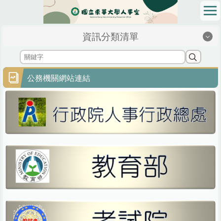
跳
到
主
資訊分類清單
要
內
容
區
公務機關網站連結