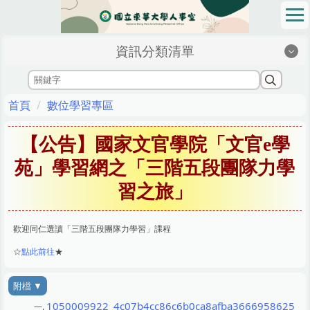
跳
到
主
資訊分類清單
要
內
容
區
首頁
數位學習專區
【公告】國家文官學院「文官e學
苑」學習網之「三階五段團隊力學
習之旅」
歡迎同仁選讀「三階五段團隊力學習」課程
☆
點此前往
★
1050009922_4c07b4cc86c6b0ca8afba3666958625