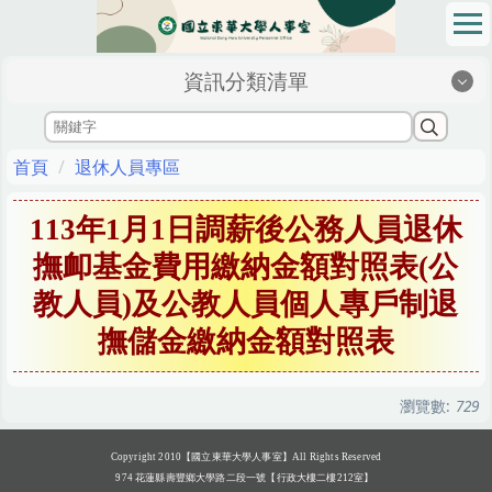
跳
到
主
資訊分類清單
要
內
容
區
首頁
退休人員專區
113年1月1日調薪後公務人員退休
撫卹基金費用繳納金額對照表(公
教人員)及公教人員個人專戶制退
撫儲金繳納金額對照表
瀏覽數:
729
Copyright 2010【國立東華大學人事室】All Rights Reserved
974 花蓮縣壽豐鄉大學路二段一號【行政大樓二樓212室】