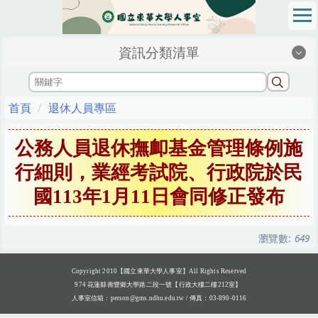
跳
到
主
資訊分類清單
要
內
容
區
首頁
退休人員專區
公務人員退休撫卹基金管理條例施
行細則，業經考試院、行政院於民
國113年1月11日會同修正發布
瀏覽數:
649
Copyright 2010【國立東華大學人事室】All Rights Reserved
974 花蓮縣壽豐鄉大學路二段一號【行政大樓二樓212室】
人事室信箱：
person@gms.ndhu.edu.tw
/ 傳真：03-890-0116