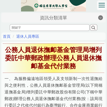
跳
到
主
資訊分類清單
要
內
容
區
首頁
退休人員專區
公務人員退休撫卹基金管理局增列
委託中華郵政辦理公務人員退休撫
卹基金代付業務
一、 為服務偏遠地區領受人及支領新制一次性退撫給
與之便利性，公務人員退休撫卹基金管理局(以下簡稱
退撫基金局)增列委託中華郵政股份有限公司(下稱中華
郵政)辦理公務人員退休撫卹基金代付業務(按：該局現
行委託之代收代付銀行為臺灣銀行、合作金庫商業銀行