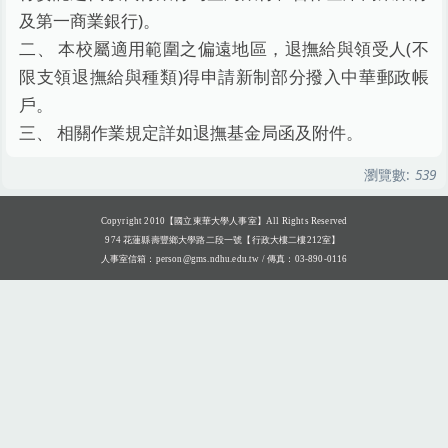
及第一商業銀行)。
二、 本校屬適用範圍之偏遠地區，退撫給與領受人(不
限支領退撫給與種類)得申請新制部分撥入中華郵政帳
戶。
三、 相關作業規定詳如退撫基金局函及附件。
瀏覽數:
539
Copyright 2010【國立東華大學人事室】All Rights Reserved
974 花蓮縣壽豐鄉大學路二段一號【行政大樓二樓212室】
人事室信箱：
person@gms.ndhu.edu.tw
/ 傳真：03-890-0116