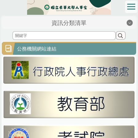
跳
到
主
資訊分類清單
要
內
容
區
公務機關網站連結