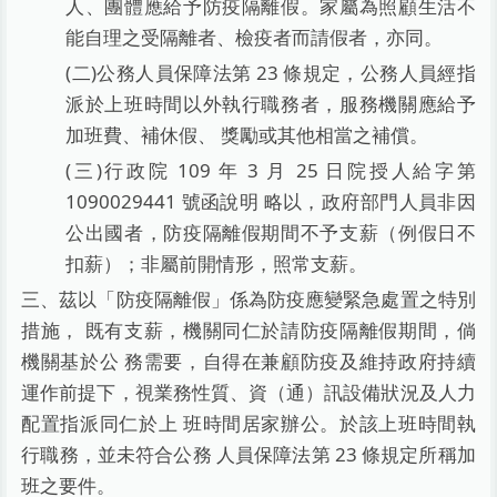
人、團體應給予防疫隔離假。家屬為照顧生活不
能自理之受隔離者、檢疫者而請假者，亦同。
(二)公務人員保障法第 23 條規定，公務人員經指
派於上班時間以外執行職務者，服務機關應給予
加班費、補休假、 獎勵或其他相當之補償。
(三)行政院 109 年 3 月 25 日院授人給字第
1090029441 號函說明 略以，政府部門人員非因
公出國者，防疫隔離假期間不予支薪（例假日不
扣薪）；非屬前開情形，照常支薪。
三、茲以「防疫隔離假」係為防疫應變緊急處置之特別
措施， 既有支薪，機關同仁於請防疫隔離假期間，倘
機關基於公 務需要，自得在兼顧防疫及維持政府持續
運作前提下，視業務性質、資（通）訊設備狀況及人力
配置指派同仁於上 班時間居家辦公。於該上班時間執
行職務，並未符合公務 人員保障法第 23 條規定所稱加
班之要件。