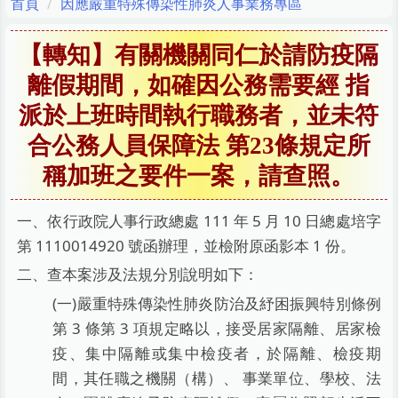
首頁
因應嚴重特殊傳染性肺炎人事業務專區
【轉知】有關機關同仁於請防疫隔
離假期間，如確因公務需要經 指
派於上班時間執行職務者，並未符
合公務人員保障法 第23條規定所
稱加班之要件一案，請查照。
校申評會專區
一、依行政院人事行政總處 111 年 5 月 10 日總處培字
第 1110014920 號函辦理，並檢附原函影本 1 份。
二、查本案涉及法規分別說明如下：
(一)嚴重特殊傳染性肺炎防治及紓困振興特別條例
第 3 條第 3 項規定略以，接受居家隔離、居家檢
疫、集中隔離或集中檢疫者，於隔離、檢疫期
間，其任職之機關（構）、 事業單位、學校、法