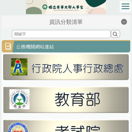
跳
到
主
資訊分類清單
要
內
容
區
公務機關網站連結