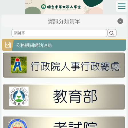
跳
到
主
資訊分類清單
要
內
容
區
公務機關網站連結