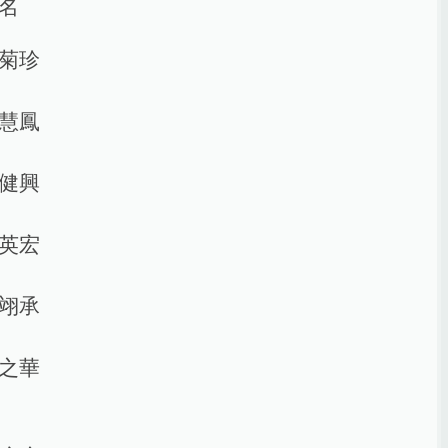
名
菊珍
慧鳳
健興
英宏
翊承
之華