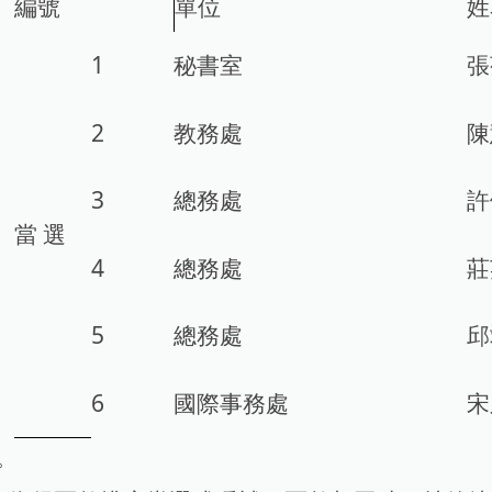
編號
單位
姓
1
秘書室
張
2
教務處
陳
3
總務處
許
當 選
4
總務處
莊
5
總務處
邱
6
國際事務處
宋
。