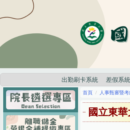
跳
到
主
要
內
容
區
出勤刷卡系統
差假系
首頁
人事甄審暨考
國立東華