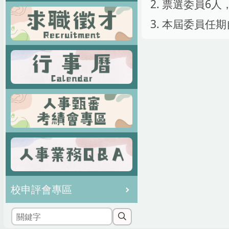
2. 票選委員
3. 本屆委員任期
校申評會專區