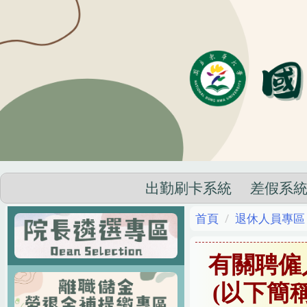
跳
到
主
要
內
容
區
出勤刷卡系統
差假系
首頁
退休人員專區
有關聘僱
(以下簡