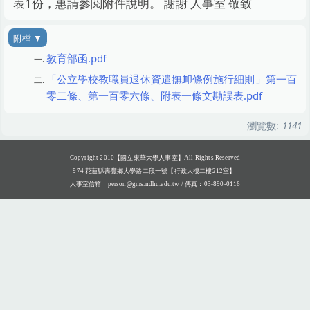
表1份，惠請參閱附件說明。 謝謝 人事室 敬致
教育部函.pdf
「公立學校教職員退休資遣撫卹條例施行細則」第一百
零二條、第一百零六條、附表一條文勘誤表.pdf
瀏覽數:
1141
Copyright 2010【國立東華大學人事室】All Rights Reserved
974 花蓮縣壽豐鄉大學路二段一號【行政大樓二樓212室】
人事室信箱：
person@gms.ndhu.edu.tw
/ 傳真：03-890-0116