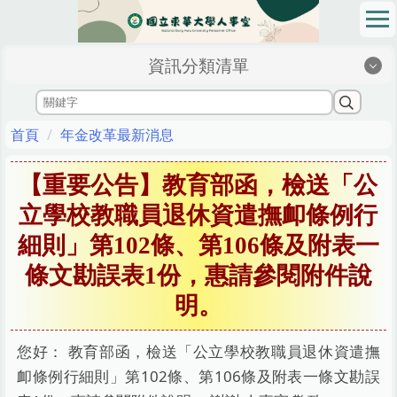
跳
到
主
資訊分類清單
要
內
容
區
首頁
年金改革最新消息
【重要公告】教育部函，檢送「公
立學校教職員退休資遣撫卹條例行
細則」第102條、第106條及附表一
條文勘誤表1份，惠請參閱附件說
明。
您好： 教育部函，檢送「公立學校教職員退休資遣撫
卹條例行細則」第102條、第106條及附表一條文勘誤