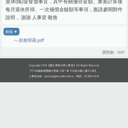
退休(職)金發放事宜，其中有關優存金額、重新計算後
每月退休所得、一次補償金餘額等事項，惠請參閱附件
說明， 謝謝 人事室 敬致
銓敘部函.pdf
瀏覽數:
1647
Copyright 2010【國立東華大學人事室】All Rights Reserved
974 花蓮縣壽豐鄉大學路二段一號【行政大樓二樓212室】
人事室信箱：
person@gms.ndhu.edu.tw
/ 傳真：03-890-0116