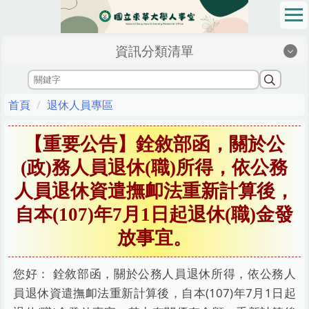
跳
到
主
資訊分類清單
要
內
容
區
首頁
退休人員專區
【重要公告】銓敘部函，關於公
(政)務人員退休(職)所得，依公務
人員退休資遣撫卹法重新計算後，
自本(107)年7月1日起退休(職)金發
放事宜。
您好： 銓敘部函，關於公務人員退休所得，依公務人
員退休資遣撫卹法重新計算後，自本(107)年7月1日起