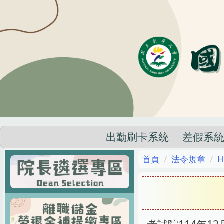
跳
到
主
要
內
容
區
出勤刷卡系統
差假系
首頁
法令規章
H