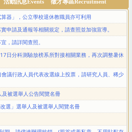
活動訊息Events
徵才專區Recruitment
試算器」，公立學校退休教職員亦可利用
落實申請及通報等相關規定，請查照並加強宣導。
事宜，請詳閱查照。
17日分科測驗放榜系所對接相關業務，再次調整暑休
年度校務會議行政人員代表改選線上投票，請研究人員、稀少
人及被選舉人公告閱覽名冊
員改選」選舉人及被選舉人閱覽名冊
將到期，請儘速辦理核銷。(親簽或蓋私章、不用貼黏存