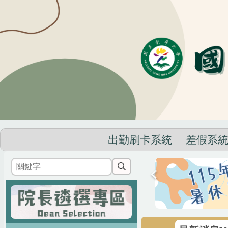
跳
到
主
要
內
容
區
出勤刷卡系統
差假系